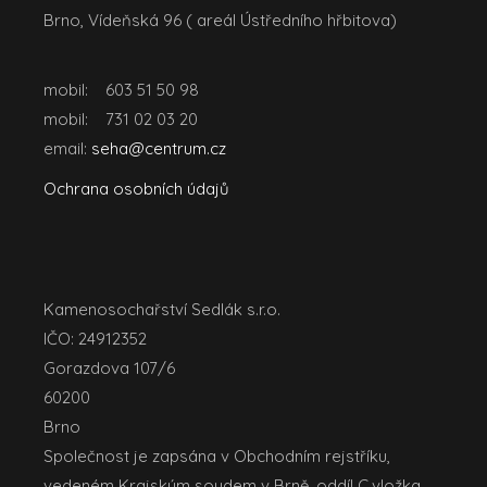
Brno, Vídeňská 96 ( areál Ústředního hřbitova)
mobil: 603 51 50 98
mobil: 731 02 03 20
email:
seha@centrum.cz
Ochrana osobních údajů
Kamenosochařství Sedlák s.r.o.
IČO: 24912352
Gorazdova 107/6
60200
Brno
Společnost je zapsána v Obchodním rejstříku,
vedeném Krajským soudem v Brně, oddíl C,vložka